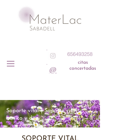
656493258
citas
@
concertadas
Soporte vital | Soporte vital
básico y dea
SOPORTE VITAL